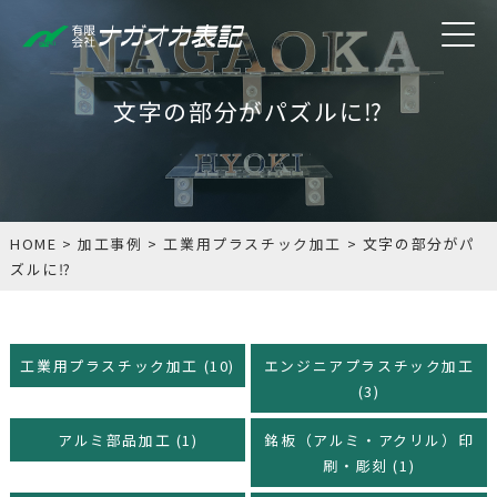
文字の部分がパズルに⁉
HOME
>
加工事例
>
工業用プラスチック加工
>
文字の部分がパ
ズルに⁉
工業用プラスチック加工 (10)
エンジニアプラスチック加工
(3)
アルミ部品加工 (1)
銘板（アルミ・アクリル）印
刷・彫刻 (1)